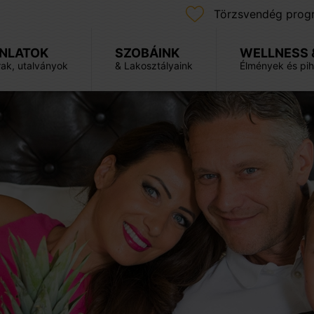
Törzsvendég prog
NLATOK
SZOBÁINK
WELLNESS 
ak, utalványok
& Lakosztályaink
Élmények és pi