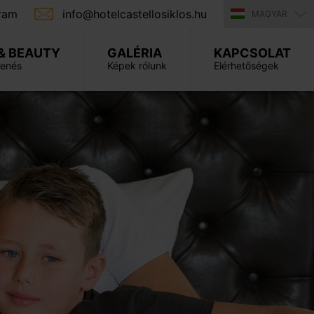
ram
info@hotelcastellosiklos.hu
MAGYAR
& BEAUTY
GALÉRIA
KAPCSOLAT
henés
Képek rólunk
Elérhetőségek