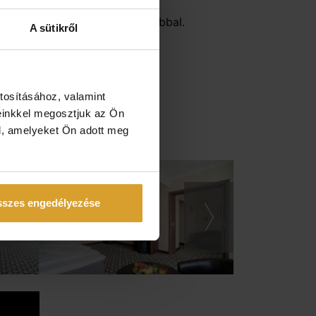
k be kevesebbel, mint a legjobbal.
A sütikről
Szobai széf
tosításához, valamint
Fürdőkád
einkkel megosztjuk az Ön
l, amelyeket Ön adott meg
szes engedélyezése