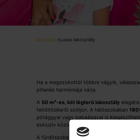
Kezdőlap
»
Lusso lakosztály
Ha a megszokottól többre vágyik, válassz
pihenés harmóniája várja.
A
50 m²-es, két légterű lakosztály
elegáns 
feltöltődésről szóljon. A hálószobában
180
pótággyal vagy babaággyal is kiegészíthet
exkluzív közös kikapcsolódásról.
A fürdőszoba elegáns káddal felszerelt, íg