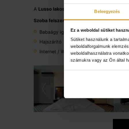
A
Lusso lakosztály
minden részletében a pré
Beleegyezés
Szoba felszereltsége:
Ez a weboldal sütiket haszn
Babaágy igényelhető
LCD
Sütiket használunk a tartal
Hajszárító
Pót
weboldalforgalmunk elemzésé
Internet / WiFi
weboldalhasználatra vonatko
számukra vagy az Ön által ha