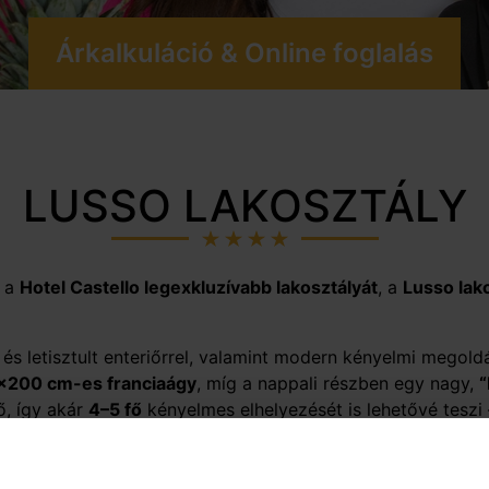
Árkalkuláció & Online foglalás
LUSSO LAKOSZTÁLY
a a
Hotel Castello legexkluzívabb lakosztályát
, a
Lusso lak
és letisztult enteriőrrel, valamint modern kényelmi megoldá
x200 cm-es franciaágy
, míg a nappali részben egy nagy,
“
ő, így akár
4–5 fő
kényelmes elhelyezését is lehetővé teszi 
y a nap végén kényelmesen relaxálhat egy nyugodt fürdő mel