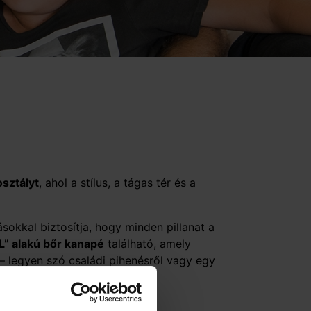
osztályt
, ahol a stílus, a tágas tér és a
sokkal biztosítja, hogy minden pillanat a
L” alakú bőr kanapé
található, amely
– legyen szó családi pihenésről vagy egy
lett.