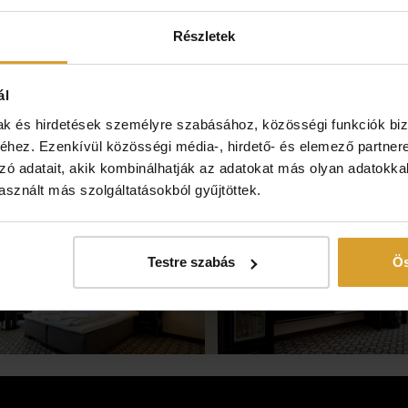
mium kategóriát képviseli – azoknak ajánljuk, akik nem éri
Részletek
ál
 televízió
Légkondícionáló
mak és hirdetések személyre szabásához, közösségi funkciók biz
ágy igényelhető
Minibár
hez. Ezenkívül közösségi média-, hirdető- és elemező partner
zó adatait, akik kombinálhatják az adatokat más olyan adatokka
sznált más szolgáltatásokból gyűjtöttek.
Testre szabás
Ös