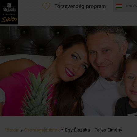
Törzsvendég program
MAGY
Főoldal
»
Csomagajánlatok
»
Egy Éjszaka – Teljes Élmény