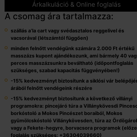
Árkalkuláció & Online foglalás
A csomag ára tartalmazza:
szállás a’la cart vagy svédasztalos reggelivel és
vacsorával (létszámtól függően)
minden felnőtt vendégünk számára 2.000 Ft értékű
masszázs kupont ajándékozunk, ami bármely 40 vag
perces masszázsunkra beváltható (időpontfoglalás
szükséges, szabad kapacitás függvényében!)
-15% kedvezményt biztosítunk a siklósi vár belépőj
árából felnőtt vendégeink részére
-15% kedvezményt biztosítunk a következő villányi
programokra: pincejáró túra a Villánykövesdi Pinces
borkóstoló a Mokos Pincészet boraiból, Mokos
gyümölcskóstoló Villánykövesden, túra az Ördögáro
vagy a Fekete-hegyre, borvacsora programok (előze
foglalás szükséges: +36304039660)