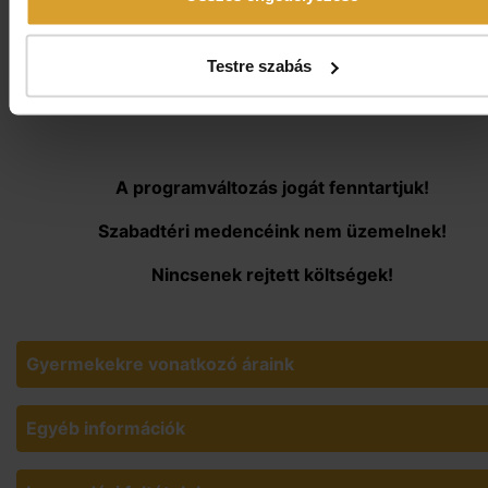
elutazás napján díjmentes wellness-használat a Therm
SPA-ban
Testre szabás
ingyenes parkolás
A programváltozás jogát fenntartjuk!
Szabadtéri medencéink nem üzemelnek!
Nincsenek rejtett költségek!
Gyermekekre vonatkozó áraink
Egyéb információk