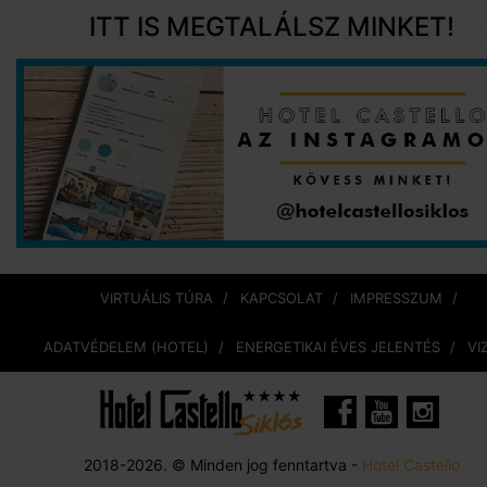
ITT IS MEGTALÁLSZ MINKET!
VIRTUÁLIS TÚRA
KAPCSOLAT
IMPRESSZUM
ADATVÉDELEM (HOTEL)
ENERGETIKAI ÉVES JELENTÉS
VI
2018-2026. © Minden jog fenntartva -
Hotel Castello