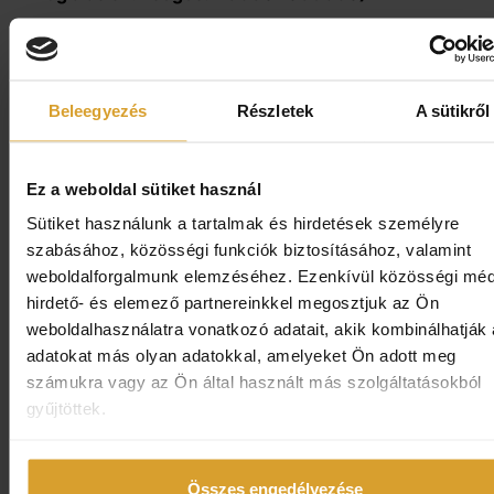
közvetlen átjárás a Thermal Spa fürdőbe
a fürdő ingyenes, korlátlan használata (a fürdő
nyitvatartási ideje alatt)
:
gyermek- és felnőtt medencé
Beleegyezés
Részletek
A sütikről
élményelemek és 2 db óriáscsúszda
szaunavilág ingyenes, korlátlan használata
(nyitvatartá
időben): finn szauna, infra szauna, gőz – és aromakabi
Ez a weboldal sütiket használ
valamint sószoba
Sütiket használunk a tartalmak és hirdetések személyre
biliárd termünk ingyenes használata
szabásához, közösségi funkciók biztosításához, valamint
weboldalforgalmunk elemzéséhez. Ezenkívül közösségi méd
játszószobáink ingyenes használata a fürdő és a száll
hirdető- és elemező partnereinkkel megosztjuk az Ön
területén egyaránt
weboldalhasználatra vonatkozó adatait, akik kombinálhatják
Fitness szoba ingyenes használata
adatokat más olyan adatokkal, amelyeket Ön adott meg
számukra vagy az Ön által használt más szolgáltatásokból
asztalitenisz ingyenes használata
gyűjtöttek.
csocsó ingyenes használata
fürdőköpeny, wellness papucs és törölköző bekészíté
szobában
Összes engedélyezése