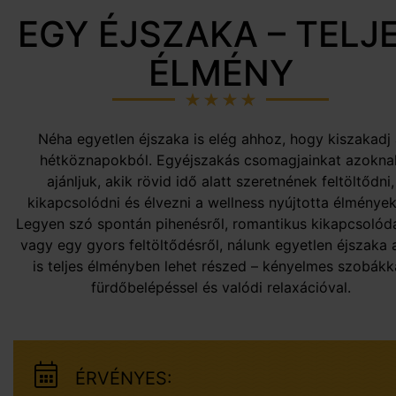
EGY ÉJSZAKA – TELJ
ÉLMÉNY
Néha egyetlen éjszaka is elég ahhoz, hogy kiszakadj
hétköznapokból. Egyéjszakás csomagjainkat azokna
ajánljuk, akik rövid idő alatt szeretnének feltöltődni,
kikapcsolódni és élvezni a wellness nyújtotta élmények
Legyen szó spontán pihenésről, romantikus kikapcsolód
vagy egy gyors feltöltődésről, nálunk egyetlen éjszaka a
is teljes élményben lehet részed – kényelmes szobákka
fürdőbelépéssel és valódi relaxációval.
ÉRVÉNYES: