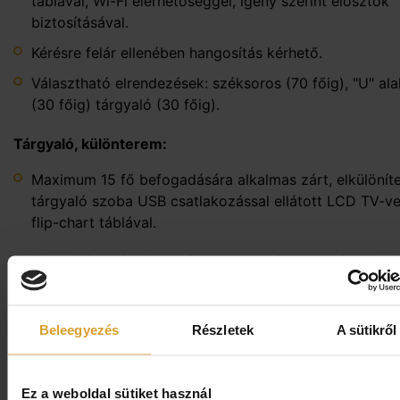
táblával, Wi-Fi elérhetőséggel, igény szerint elosztók
biztosításával.
Kérésre felár ellenében hangosítás kérhető.
Választható elrendezések: széksoros (70 főig), "U" ala
(30 főig) tárgyaló (30 főig).
Tárgyaló, különterem:
Maximum 15 fő befogadására alkalmas zárt, elkülöníte
tárgyaló szoba USB csatlakozással ellátott LCD TV-ve
flip-chart táblával.
Konferenciákra és tárgyalásokra egyaránt többféle
bekészítés, kávészünet és étkezés közül választhatnak.
Kérjék ajánlatunkat az alábbi elérhetőségeinken:
Beleegyezés
Részletek
A sütikről
marketing@hotelcastellosiklos.hu
+36 30 448 5011
Ez a weboldal sütiket használ