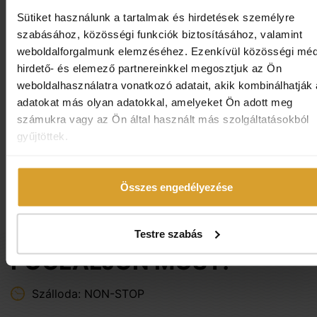
Sütiket használunk a tartalmak és hirdetések személyre
Kiegészítő programlehetőségek:
szabásához, közösségi funkciók biztosításához, valamint
wellness
weboldalforgalmunk elemzéséhez. Ezenkívül közösségi méd
hirdető- és elemező partnereinkkel megosztjuk az Ön
borkóstoló (helyszínen vagy pincészetnél)
weboldalhasználatra vonatkozó adatait, akik kombinálhatják
kirándulás
adatokat más olyan adatokkal, amelyeket Ön adott meg
számukra vagy az Ön által használt más szolgáltatásokból
gyűjtöttek.
Összes engedélyezése
Testre szabás
FOGLALJON MOST!
Szálloda: NON-STOP