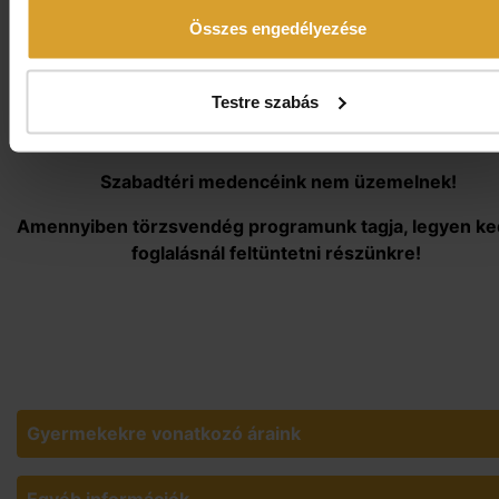
elutazás napján díjmentes wellness-használat a Therm
Összes engedélyezése
SPA-ban
ingyenes parkolás
Testre szabás
A programváltozás jogát fenntartjuk!
Szabadtéri medencéink nem üzemelnek!
Amennyiben törzsvendég programunk tagja, legyen k
foglalásnál feltüntetni részünkre!
Gyermekekre vonatkozó áraink