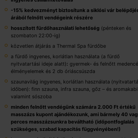
-15% kedvezményt biztosítunk a siklósi vár belépőj
árából felnőtt vendégeink részére
hosszított fürdőhasználati lehetőség
(pénteken és
szombaton 22:00-ig)
közvetlen átjárás a Thermal Spa fürdőbe
a fürdő ingyenes, korlátlan használata (a fürdő
nyitvatartási ideje alatt)
:
gyermek- és felnőtt medencé
élményelemek és 2 db óriáscsúszda
szaunavilág ingyenes, korlátlan használata
(nyitvatartá
időben): finn szauna, infra szauna, gőz – és aromakabi
valamint sószoba
minden felnőtt vendégünk számára 2.000 Ft értékű
masszázs kupont ajándékozunk, ami bármely 40 vag
perces masszázsunkra beváltható (időpontfoglalás
szükséges, szabad kapacitás függvényében!)