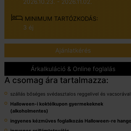
2026.10.23. - 2026.11.02.
MINIMUM TARTÓZKODÁS:
3 éj
Ajánlatkérés
Árkalkuláció & Online foglalás
A csomag ára tartalmazza:
szállás bőséges svédasztalos reggelivel és vacsorával
Halloween-i koktélkupon
gyermekeknek
(alkoholmentes)
ingyenes kézműves foglalkozás
Halloween-re hango
ingyenes csillámtetoválás