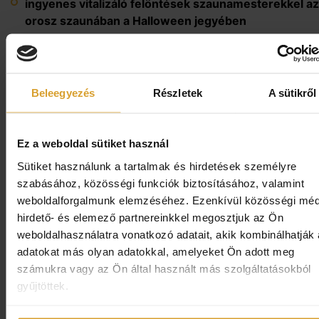
ingyenes vitalizáló felöntések szaunamesterekkel az
orosz szaunában a Halloween
jegyében
-15% kedvezményt biztosítunk a következő villányi
programokra: pincejáró túra a Villánykövesdi Pinces
borkóstoló a Mokos Pincészet boraiból, Mokos
Beleegyezés
Részletek
A sütikről
gyümölcskóstoló Villánykövesden, túra az Ördögáro
vagy a Fekete-hegyre, borvacsora programok (előze
foglalás szükséges: +36304039660)
Ez a weboldal sütiket használ
biliárd termünk ingyenes használata
Sütiket használunk a tartalmak és hirdetések személyre
Fitness szoba ingyenes használata
szabásához, közösségi funkciók biztosításához, valamint
weboldalforgalmunk elemzéséhez. Ezenkívül közösségi méd
asztalitenisz ingyenes használata
hirdető- és elemező partnereinkkel megosztjuk az Ön
csocsó ingyenes használata
weboldalhasználatra vonatkozó adatait, akik kombinálhatják
fürdőköpeny, wellness papucs és törölköző bekészíté
adatokat más olyan adatokkal, amelyeket Ön adott meg
szobában
számukra vagy az Ön által használt más szolgáltatásokból
gyűjtöttek.
játszószobáink ingyenes használata a fürdő és a száll
területén egyaránt