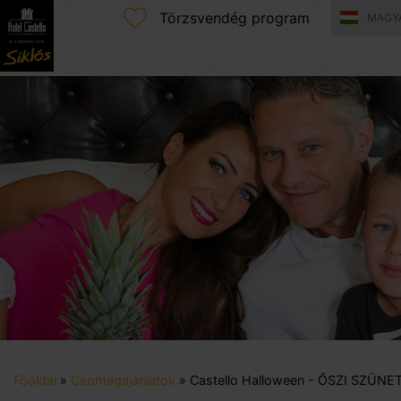
Törzsvendég program
MAGY
Főoldal
»
Csomagajánlatok
»
Castello Halloween - ŐSZI SZÜNE