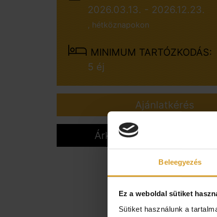
2026.03.13. - 2026.12.23.
, hétköznapokon
MINIMUM TARTÓZKODÁS:
5 éj
Ajánlatkérés
Árkalkuláció & Online fogl
Beleegyezés
Ez a weboldal sütiket haszn
Sütiket használunk a tartal