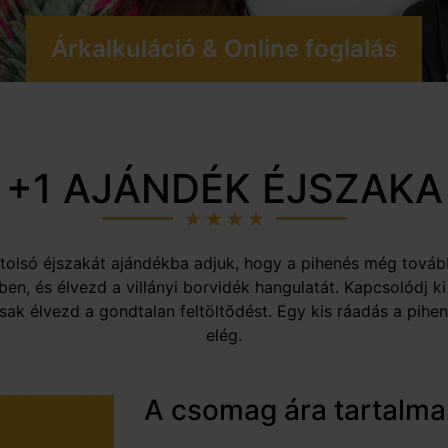
Árkalkuláció & Online foglalás
+1 AJÁNDÉK ÉJSZAKA
utolsó éjszakát ajándékba adjuk, hogy a pihenés még tovább
en, és élvezd a villányi borvidék hangulatát. Kapcsolódj ki
csak élvezd a gondtalan feltöltődést. Egy kis ráadás a pi
elég.
A csomag ára tartalma