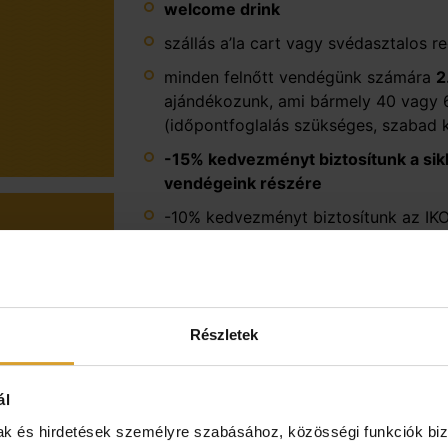
welcome drink
szállás a’la cart vagy svédasztalos r
minden felnőtt vendégünk számára
2
ajándékozunk, ami bármely 40 vagy 
(időpontfoglalás szükséges, szabad 
-15% kedvezményt biztosítunk a sikl
vendégeink részére
-10% kedvezményt biztosítunk az I
termékeiből hotelünkben (https://iko
-15% kedvezményt biztosítunk a köv
alás
túra a Villánykövesdi Pincesoron, bo
gyümölcskóstoló Villánykövesden, tú
Részletek
borvacsora programok (előzetes fo
közvetlen átjárás a Thermal Spa fürd
ál
(a fürdő nyitvatartási ideje alatt): 
és 2 db óriáscsúszda
mak és hirdetések személyre szabásához, közösségi funkciók biz