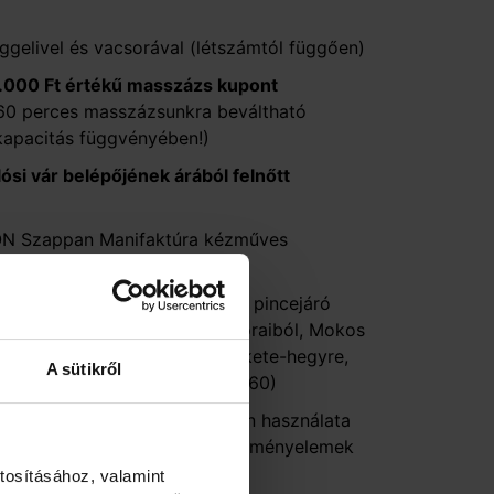
eggelivel és vacsorával (létszámtól függően)
.000 Ft értékű masszázs kupont
60 perces masszázsunkra beváltható
kapacitás függvényében!)
ósi vár belépőjének árából felnőtt
KON Szappan Manifaktúra kézműves
nszappan.hu/)
etkező villányi programokra
: pincejáró
rkóstoló a Mokos Pincészet boraiból, Mokos
ra az Ördögárokba vagy a Fekete-hegyre,
A sütikről
glalás szükséges: +36304039660)
őbe a fürdő ingyenes, korlátlan használata
gyermek- és felnőtt medencék, élményelemek
tosításához, valamint