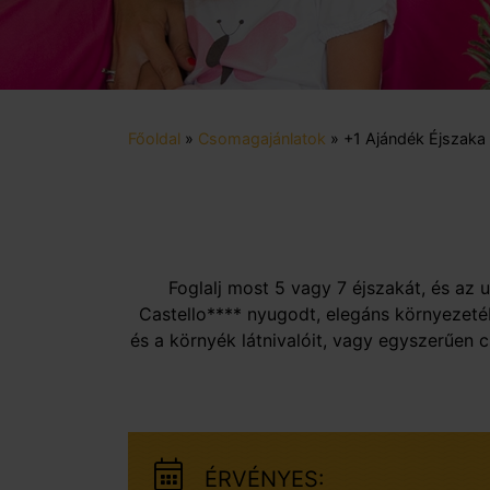
Főoldal
»
Csomagajánlatok
»
+1 Ajándék Éjszaka
Foglalj most 5 vagy 7 éjszakát, és az 
Castello**** nyugodt, elegáns környezetéb
és a környék látnivalóit, vagy egyszerűen 
ÉRVÉNYES: