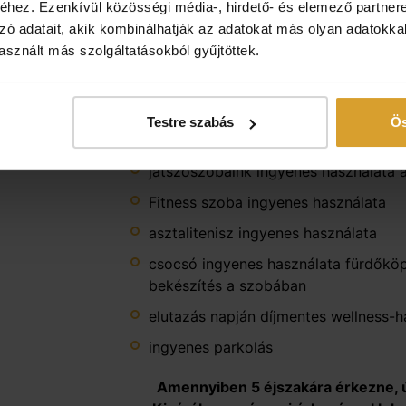
hez. Ezenkívül közösségi média-, hirdető- és elemező partner
szaunavilág ingyenes, korlátlan haszná
zó adatait, akik kombinálhatják az adatokat más olyan adatokka
infra szauna, gőz – és aromakabin, v
sznált más szolgáltatásokból gyűjtöttek.
lehetőség (pénteken és szombaton 2
vitalizáló felöntések szaunamestere
vasárnap, 1.200 Ft/alkalom)
Testre szabás
Ös
biliárd termünk ingyenes használata
játszószobáink ingyenes használata a
Fitness szoba ingyenes használata
asztalitenisz ingyenes használata
csocsó ingyenes használata fürdőköp
bekészítés a szobában
elutazás napján díjmentes wellness-
ingyenes parkolás
Amennyiben 5 éjszakára érkezne, ú