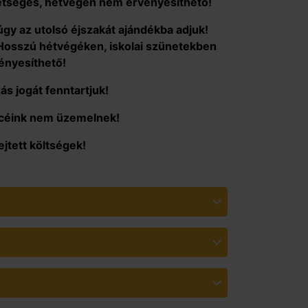
hetséges, hétvégén nem érvényesíthető!
gy az utolsó éjszakát ajándékba adjuk!
Hosszú hétvégéken, iskolai szünetekben
ényesíthető!
s jogát fenntartjuk!
céink nem üzemelnek!
jtett költségek!