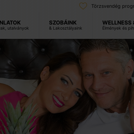
Törzsvendég prog
NLATOK
SZOBÁINK
WELLNESS 
ak, utalványok
& Lakosztályaink
Élmények és pi