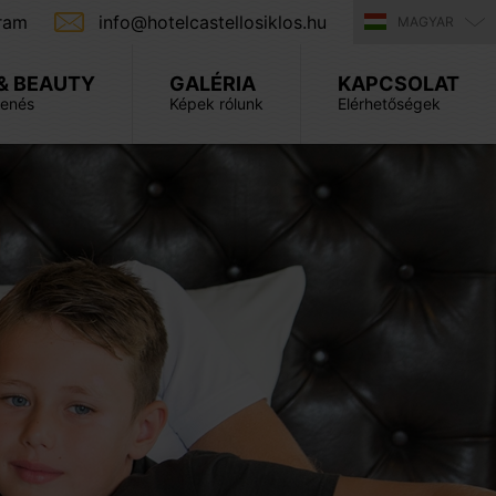
ram
info@hotelcastellosiklos.hu
MAGYAR
& BEAUTY
GALÉRIA
KAPCSOLAT
henés
Képek rólunk
Elérhetőségek