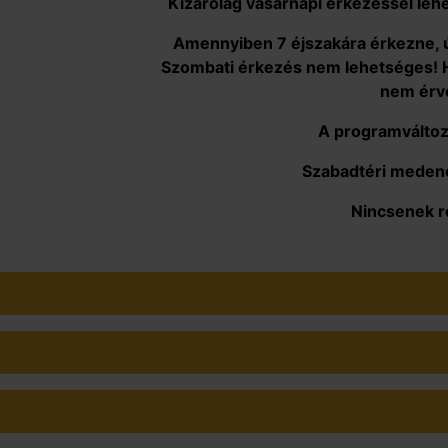
Kizárólag vasárnapi érkezéssel le
Amennyiben 7 éjszakára érkezne, ú
Szombati érkezés nem lehetséges! 
nem érv
A programváltozá
Szabadtéri meden
Nincsenek re