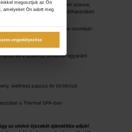
einkkel megosztjuk az Ön
lata (nyitvatartási időben): finn szauna,
l, amelyeket Ön adott meg
alamint sószoba hosszított fürdőhasználati
2:00-ig)
kkel az orosz szaunában (péntek-szombat-
szes engedélyezése
 fürdő és a szálloda területén egyaránt
eny, wellness papucs és törölköző
használat a Thermal SPA-ban
gy az utolsó éjszakát ajándékba adjuk!